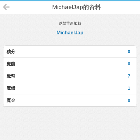
MichaelJap的資料
點擊重新加載
MichaelJap
積分
0
魔能
0
魔幣
7
魔鑽
1
魔金
0