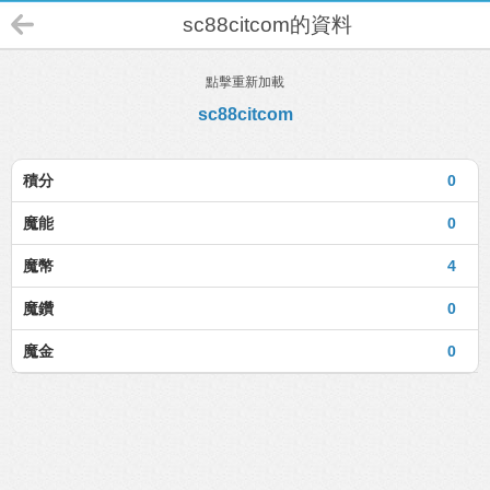
sc88citcom的資料
點擊重新加載
sc88citcom
積分
0
魔能
0
魔幣
4
魔鑽
0
魔金
0