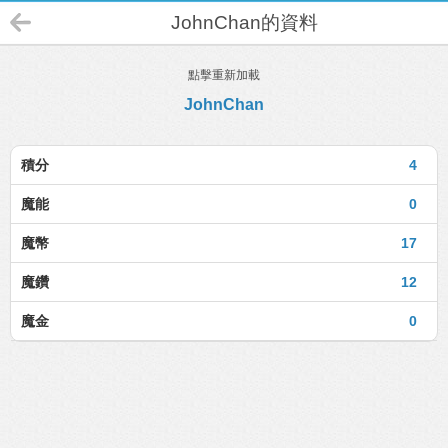
JohnChan的資料
點擊重新加載
JohnChan
積分
4
魔能
0
魔幣
17
魔鑽
12
魔金
0