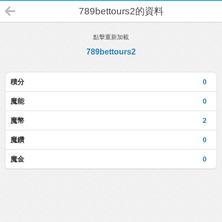
789bettours2的資料
點擊重新加載
789bettours2
積分
0
魔能
0
魔幣
2
魔鑽
0
魔金
0