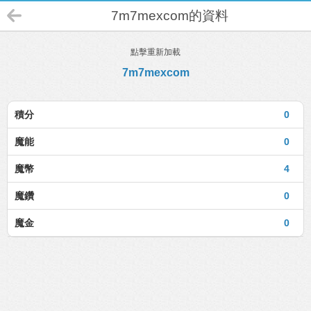
7m7mexcom的資料
點擊重新加載
7m7mexcom
積分
0
魔能
0
魔幣
4
魔鑽
0
魔金
0