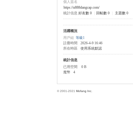
個人簽名
https://u888dangcap.com/
統計信息
好友數 0
|
回帖數 0
|
主題數 0
方
活躍概況
用戶組
等級1
註冊時間
2026-4-9 16:46
所在時區
使用系統默認
統計信息
已用空間
0 B
魔幣
4
網
© 2001-2021
Mofang Inc.