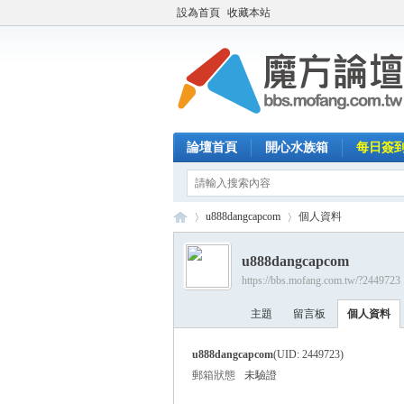
設為首頁
收藏本站
論壇首頁
開心水族箱
每日簽
u888dangcapcom
個人資料
u888dangcapcom
https://bbs.mofang.com.tw/?2449723
魔
›
›
主題
留言板
個人資料
u888dangcapcom
(UID: 2449723)
郵箱狀態
未驗證