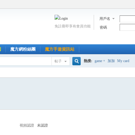
用戶名
免註冊即享有會員功能
密碼
到
魔方網粉絲團
魔方手遊資訊站
熱搜:
game +
加加
My card
帖子
搜
索
視頻認證
未認證