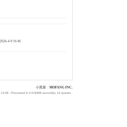
2026-4-9 16:46
小黑屋
|
MOFANG INC.
 13:08
, Processed in 0.016888 second(s), 14 queries .