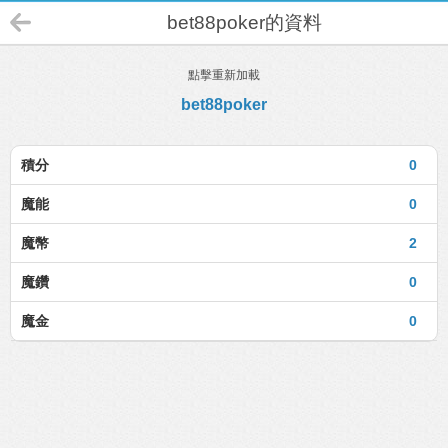
bet88poker的資料
點擊重新加載
bet88poker
積分
0
魔能
0
魔幣
2
魔鑽
0
魔金
0