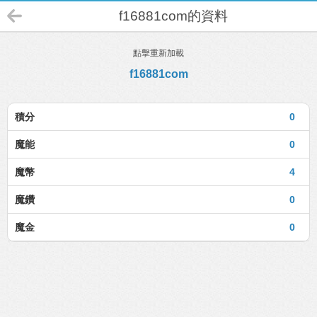
f16881com的資料
點擊重新加載
f16881com
積分
0
魔能
0
魔幣
4
魔鑽
0
魔金
0