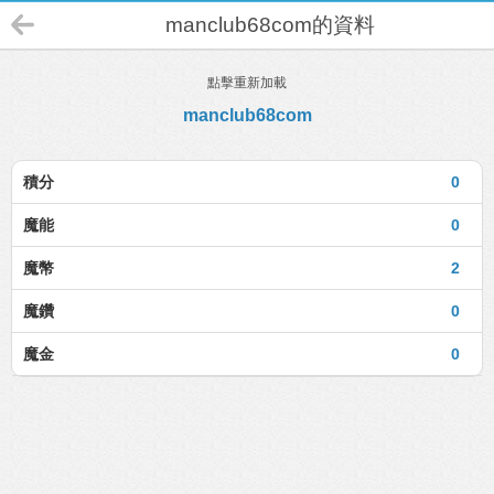
manclub68com的資料
點擊重新加載
manclub68com
積分
0
魔能
0
魔幣
2
魔鑽
0
魔金
0