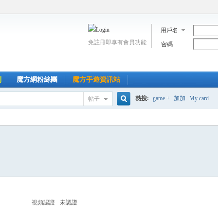
用戶名
免註冊即享有會員功能
密碼
到
魔方網粉絲團
魔方手遊資訊站
熱搜:
game +
加加
My card
帖子
搜
索
視頻認證
未認證