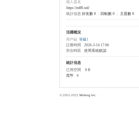
個人簽名
https://m88.onl/
統計信息
好友數 0
|
回帖數 0
|
主題數 0
方
活躍概況
用戶組
等級1
註冊時間
2026-3-14 17:06
所在時區
使用系統默認
統計信息
已用空間
0 B
魔幣
4
網
© 2001-2021
Mofang Inc.