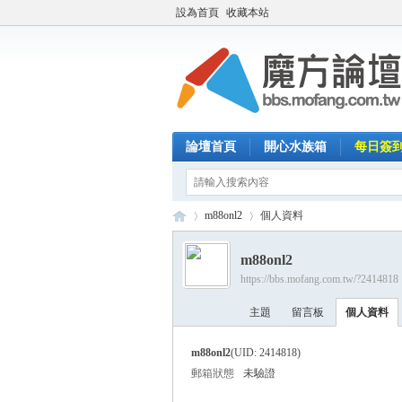
設為首頁
收藏本站
論壇首頁
開心水族箱
每日簽
m88onl2
個人資料
m88onl2
https://bbs.mofang.com.tw/?2414818
魔
›
›
主題
留言板
個人資料
m88onl2
(UID: 2414818)
郵箱狀態
未驗證