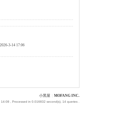
2026-3-14 17:06
小黑屋
|
MOFANG INC.
 14:08
, Processed in 0.016832 second(s), 14 queries .