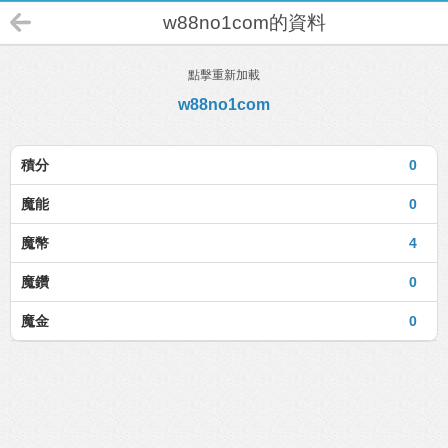
w88no1com的資料
點擊重新加載
w88no1com
積分
0
魔能
0
魔幣
4
魔鑽
0
魔金
0