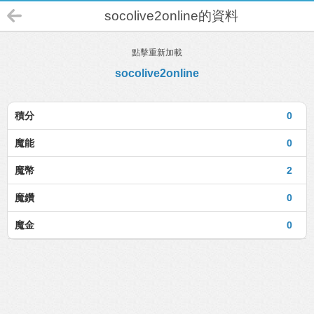
socolive2online的資料
點擊重新加載
socolive2online
積分
0
魔能
0
魔幣
2
魔鑽
0
魔金
0