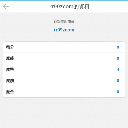
rr99zcom的資料
點擊重新加載
rr99zcom
積分
0
魔能
0
魔幣
4
魔鑽
0
魔金
0