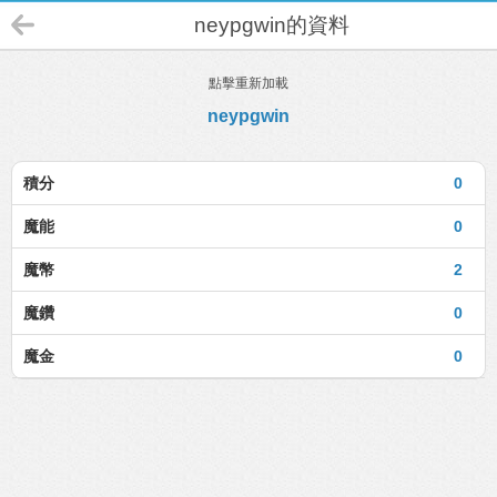
neypgwin的資料
點擊重新加載
neypgwin
積分
0
魔能
0
魔幣
2
魔鑽
0
魔金
0