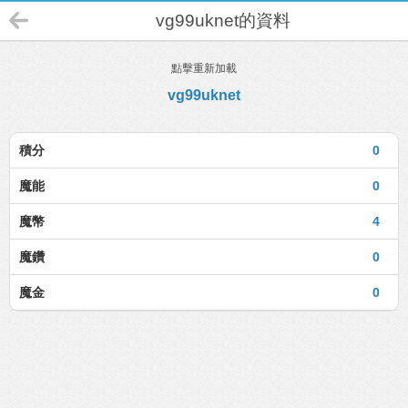
vg99uknet的資料
點擊重新加載
vg99uknet
積分
0
魔能
0
魔幣
4
魔鑽
0
魔金
0