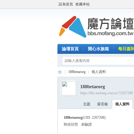
設為首頁
收藏本站
論壇首頁
開心水族箱
每日簽
188betaeorg
個人資料
188betaeorg
https://bbs.mofang.com.tw/?2207298
魔
›
›
主題
留言板
個人資料
188betaeorg
(UID: 2207298)
郵箱狀態
未驗證