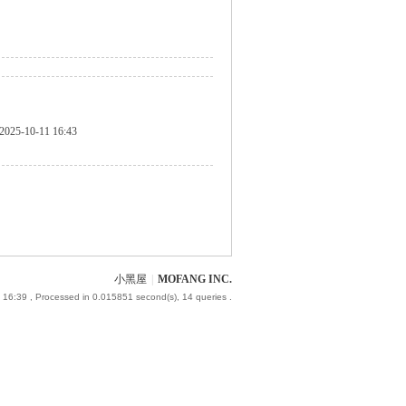
2025-10-11 16:43
小黑屋
|
MOFANG INC.
 16:39
, Processed in 0.015851 second(s), 14 queries .