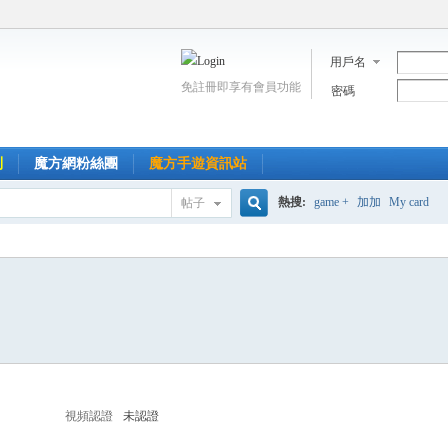
用戶名
免註冊即享有會員功能
密碼
到
魔方網粉絲團
魔方手遊資訊站
熱搜:
game +
加加
My card
帖子
搜
索
視頻認證
未認證