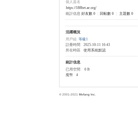
個人簽名
https://188bet.ae.org/
統計信息
好友數 0
|
回帖數 0
|
主題數 0
方
活躍概況
用戶組
等級1
註冊時間
2025-10-11 16:43
所在時區
使用系統默認
統計信息
已用空間
0 B
魔幣
4
網
© 2001-2021
Mofang Inc.