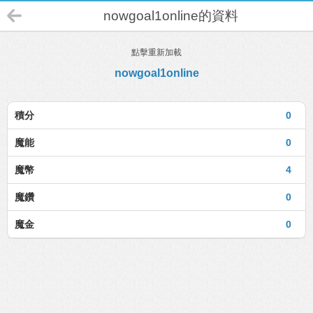
nowgoal1online的資料
點擊重新加載
nowgoal1online
積分
0
魔能
0
魔幣
4
魔鑽
0
魔金
0