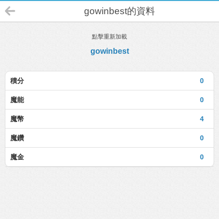
gowinbest的資料
點擊重新加載
gowinbest
積分
0
魔能
0
魔幣
4
魔鑽
0
魔金
0