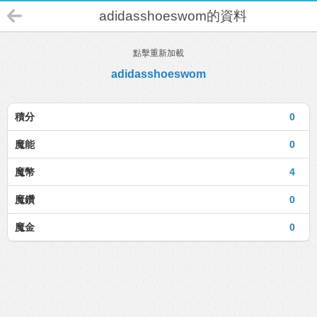
adidasshoeswom的資料
點擊重新加載
adidasshoeswom
積分
0
魔能
0
魔幣
4
魔鑽
0
魔金
0