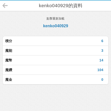
kenko040929的資料
點擊重新加載
kenko040929
積分
6
魔能
3
魔幣
14
魔鑽
104
魔金
0