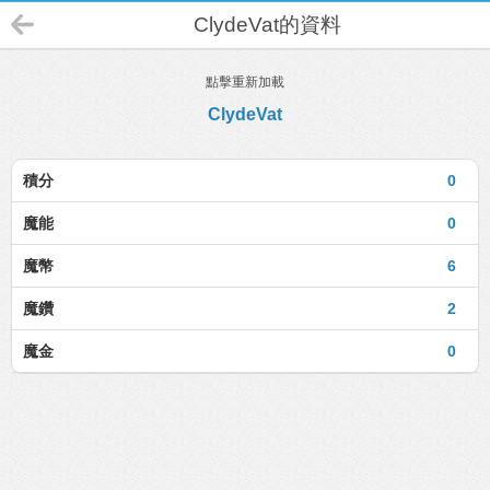
ClydeVat的資料
點擊重新加載
ClydeVat
積分
0
魔能
0
魔幣
6
魔鑽
2
魔金
0