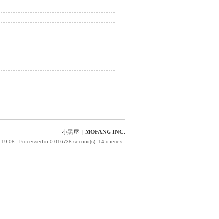
小黑屋
|
MOFANG INC.
 19:08
, Processed in 0.016738 second(s), 14 queries .