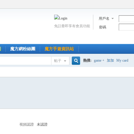
用戶名
免註冊即享有會員功能
密碼
到
魔方網粉絲團
魔方手遊資訊站
熱搜:
game +
加加
My card
帖子
搜
索
視頻認證
未認證