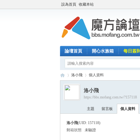
設為首頁
收藏本站
論壇首頁
開心水族箱
每日簽
洛小飛
個人資料
洛小飛
https://bbs.mofang.com.tw/?157118
魔
›
›
主題
留言板
個人資料
洛小飛
(UID: 157118)
郵箱狀態
未驗證