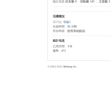
統計信息
好友數 0
|
回帖數 145
|
主題數 3
活躍概況
方
用戶組
等級5
在線時間
36 小時
所在時區
使用系統默認
統計信息
已用空間
0 B
魔幣
473
© 2001-2021
Mofang Inc.
網